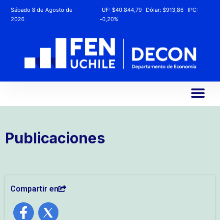
Sábado 8 de Agosto de
UF:
$40.844,79
Dólar:
$913,86
IPC:
2026
-0,20%
Publicaciones
Compartir en