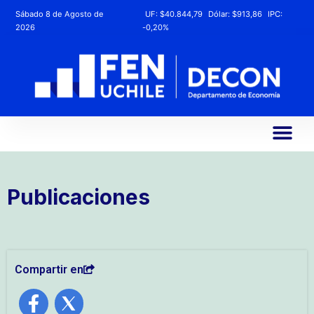
Sábado 8 de Agosto de
UF:
$40.844,79
Dólar:
$913,86
IPC:
2026
-0,20%
Publicaciones
Compartir en