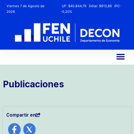
Viernes 7 de Agosto de
UF:
$40.844,79
Dólar:
$913,86
IPC:
2026
-0,20%
Publicaciones
Compartir en