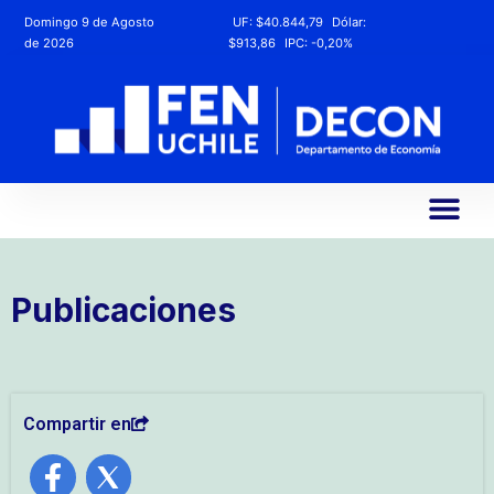
Domingo 9 de Agosto
UF:
$40.844,79
Dólar:
de 2026
$913,86
IPC:
-0,20%
Publicaciones
Compartir en