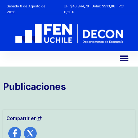
Sábado 8 de Agosto de
UF:
$40.844,79
Dólar:
$913,86
IPC:
2026
-0,20%
Publicaciones
Compartir en