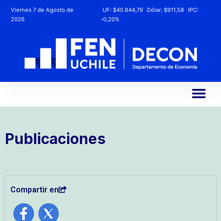
Viernes 7 de Agosto de
UF:
$40.844,79
Dólar:
$911,58
IPC:
2026
-0,20%
Publicaciones
Compartir en