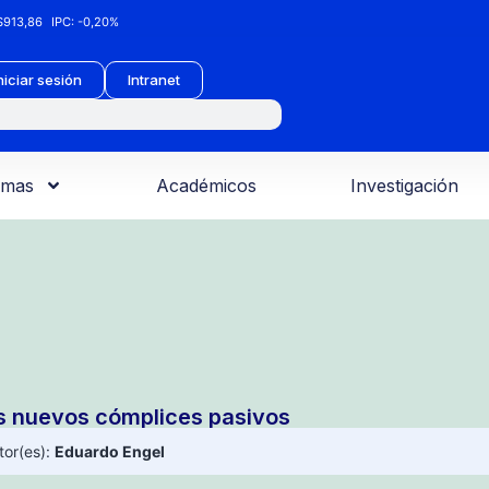
913,86
IPC:
-0,20%
niciar sesión
Intranet
amas
Académicos
Investigación
s nuevos cómplices pasivos
tor(es):
Eduardo Engel