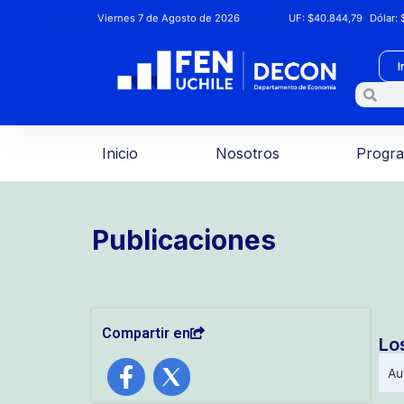
Viernes 7 de Agosto de 2026
UF:
$40.844,79
Dólar:
$
I
Inicio
Nosotros
Progr
Publicaciones
Compartir en
Lo
Au