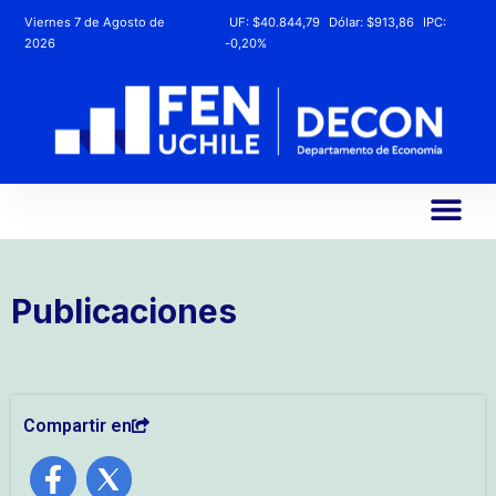
Viernes 7 de Agosto de
UF:
$40.844,79
Dólar:
$913,86
IPC:
2026
-0,20%
Publicaciones
Compartir en