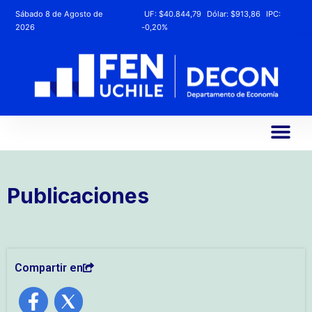
Sábado 8 de Agosto de
UF:
$40.844,79
Dólar:
$913,86
IPC:
2026
-0,20%
Publicaciones
Compartir en