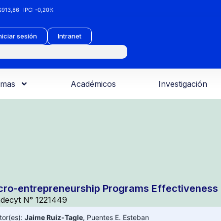
913,86
IPC:
-0,20%
niciar sesión
Intranet
amas
Académicos
Investigación
cro-entrepreneurship Programs Effectiveness
decyt N° 1221449
tor(es):
Jaime Ruiz-Tagle
,
Puentes E. Esteban