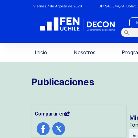
Viernes 7 de Agosto de 2026
UF:
$40.844,79
Dólar:
$
I
Inicio
Nosotros
Progr
Publicaciones
Compartir en
Mi
Fon
Au