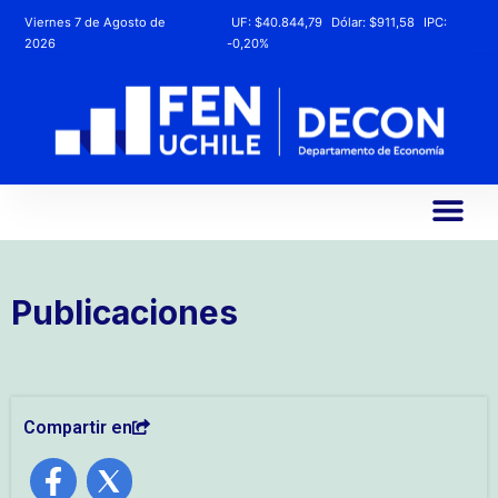
Viernes 7 de Agosto de
UF:
$40.844,79
Dólar:
$911,58
IPC:
2026
-0,20%
Publicaciones
Compartir en