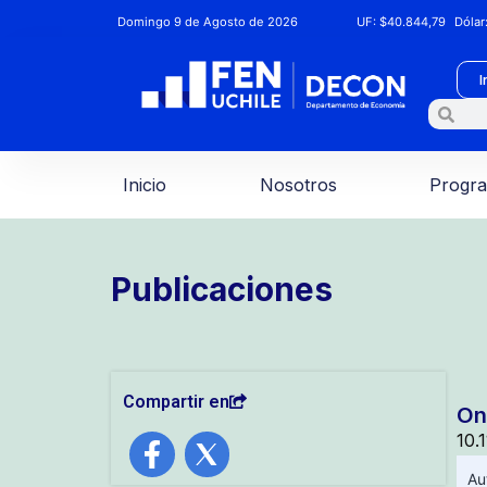
Domingo 9 de Agosto de 2026
UF:
$40.844,79
Dólar
I
Inicio
Nosotros
Progr
Publicaciones
Compartir en
On
10.
Au