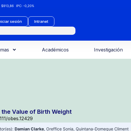
:
$913,86
IPC:
-0,20%
niciar sesión
Intranet
amas
Académicos
Investigación
 the Value of Birth Weight
1111/obes.12429
tor(es):
Damian Clarke
,
Oreffice Sonia
,
Quintana-Domeque Climent