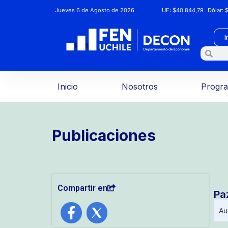
Jueves 6 de Agosto de 2026
UF:
$40.844,79
Dólar:
$
I
Inicio
Nosotros
Progr
Publicaciones
Compartir en
Pa
Au