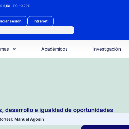
911,58
IPC:
-0,20%
niciar sesión
Intranet
amas
Académicos
Investigación
z, desarrollo e igualdad de oportunidades
tor(es):
Manuel Agosin