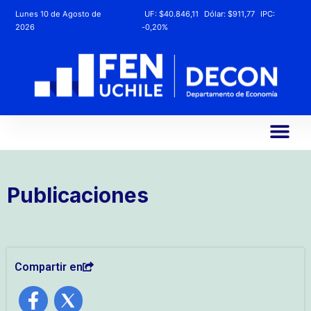
Lunes 10 de Agosto de
UF:
$40.846,11
Dólar:
$911,77
IPC:
2026
-0,20%
Publicaciones
Compartir en