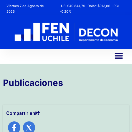
Viernes 7 de Agosto de
UF:
$40.844,79
Dólar:
$913,86
IPC:
2026
-0,20%
Publicaciones
Compartir en