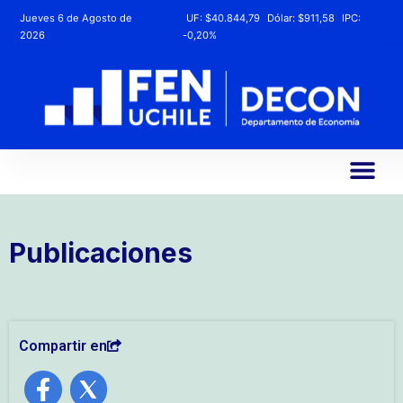
Jueves 6 de Agosto de
UF:
$40.844,79
Dólar:
$911,58
IPC:
2026
-0,20%
Publicaciones
Compartir en