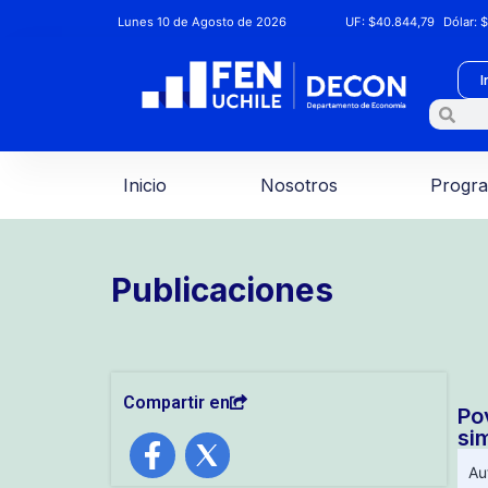
Lunes 10 de Agosto de 2026
UF:
$40.844,79
Dólar:
$
I
Inicio
Nosotros
Progr
Publicaciones
Compartir en
Po
si
Au