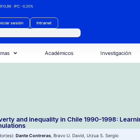
913,86
IPC:
-0,20%
niciar sesión
Intranet
amas
Académicos
Investigación
verty and inequality in Chile 1990-1998: Lear
mulations
tor(es):
Dante Contreras
,
Bravo U. David
,
Urzua S. Sergio