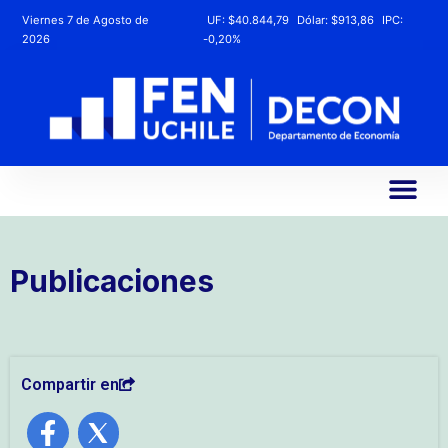
Viernes 7 de Agosto de
UF:
$40.844,79
Dólar:
$913,86
IPC:
2026
-0,20%
Publicaciones
Compartir en