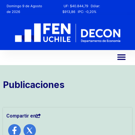
Domingo 9 de Agosto
UF:
$40.844,79
Dólar:
de 2026
$913,86
IPC:
-0,20%
Publicaciones
Compartir en