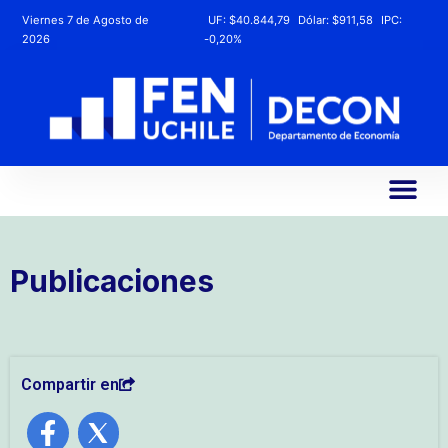
Viernes 7 de Agosto de
UF:
$40.844,79
Dólar:
$911,58
IPC:
2026
-0,20%
Publicaciones
Compartir en