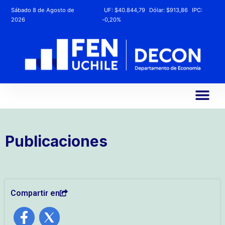
Sábado 8 de Agosto de
UF:
$40.844,79
Dólar:
$913,86
IPC:
2026
-0,20%
Publicaciones
Compartir en