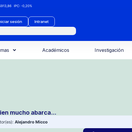
913,86
IPC:
-0,20%
niciar sesión
Intranet
amas
Académicos
Investigación
ien mucho abarca…
tor(es):
Alejandro Micco