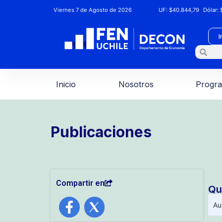
Viernes 7 de Agosto de 2026
UF:
$40.844,79
Dólar:
$
I
Inicio
Nosotros
Progr
Publicaciones
Compartir en
Qu
Au