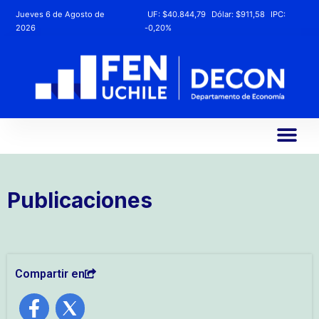
Jueves 6 de Agosto de
UF:
$40.844,79
Dólar:
$911,58
IPC:
2026
-0,20%
Publicaciones
Compartir en