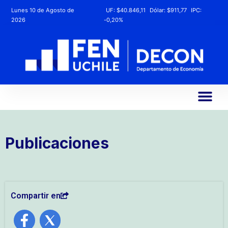
Lunes 10 de Agosto de
UF:
$40.846,11
Dólar:
$911,77
IPC:
2026
-0,20%
Publicaciones
Compartir en