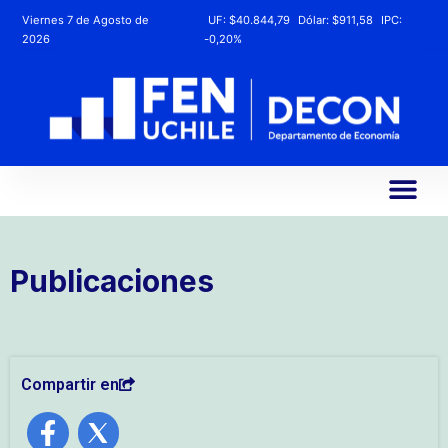
Viernes 7 de Agosto de
UF:
$40.844,79
Dólar:
$911,58
IPC:
2026
-0,20%
Publicaciones
Compartir en