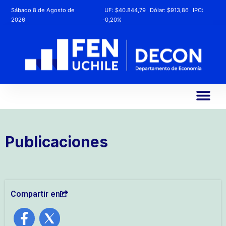
Sábado 8 de Agosto de
UF:
$40.844,79
Dólar:
$913,86
IPC:
2026
-0,20%
Publicaciones
Compartir en