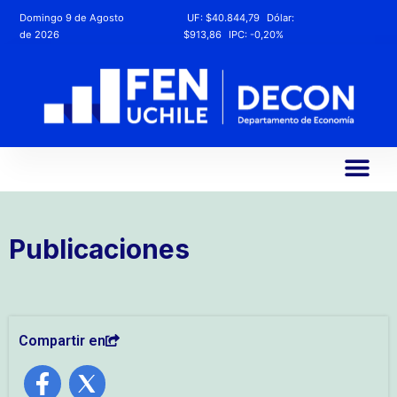
Domingo 9 de Agosto
UF:
$40.844,79
Dólar:
de 2026
$913,86
IPC:
-0,20%
Publicaciones
Compartir en