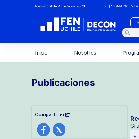
Domingo 9 de Agosto de 2026
UF:
$40.844,79
Dólar
I
Inicio
Nosotros
Progr
Publicaciones
Compartir en
Re
Gru
Au