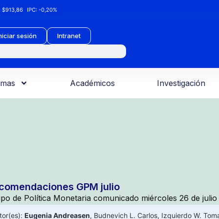
:
$913,86
IPC:
-0,20%
niciar sesión
Intranet
amas
Académicos
Investigación
comendaciones GPM julio
po de Política Monetaria comunicado miércoles 26 de julio
tor(es):
Eugenia Andreasen
,
Budnevich L. Carlos
,
Izquierdo W. Tom