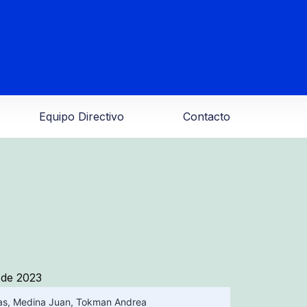
Equipo Directivo
Contacto
 de 2023
as
,
Medina Juan
,
Tokman Andrea