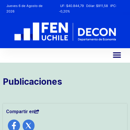
Jueves 6 de Agosto de
UF:
$40.844,79
Dólar:
$911,58
IPC:
2026
-0,20%
Publicaciones
Compartir en