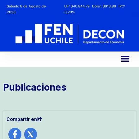
Sábado 8 de Agosto de
UF:
$40.844,79
Dólar:
$913,86
IPC:
2026
-0,20%
Publicaciones
Compartir en