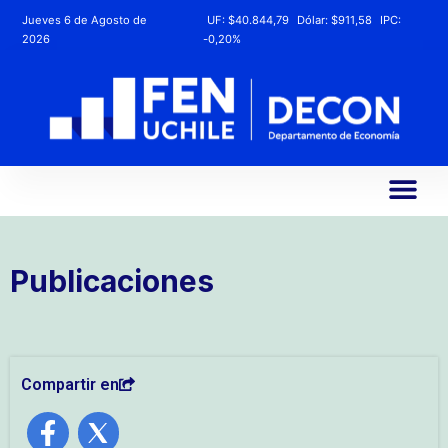
Jueves 6 de Agosto de
UF:
$40.844,79
Dólar:
$911,58
IPC:
2026
-0,20%
Publicaciones
Compartir en