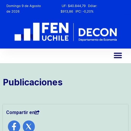
Domingo 9 de Agosto
UF:
$40.844,79
Dólar:
de 2026
$913,86
IPC:
-0,20%
Publicaciones
Compartir en