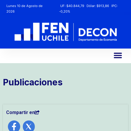
Lunes 10 de Agosto de
UF:
$40.844,79
Dólar:
$913,86
IPC:
2026
-0,20%
Publicaciones
Compartir en