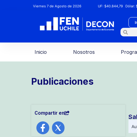
Viernes 7 de Agosto de 2026
UF:
$40.844,79
Dólar:
$
I
Inicio
Nosotros
Progr
Publicaciones
Compartir en
Sa
Au