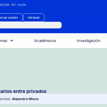
913,86
IPC:
-0,20%
niciar sesión
Intranet
amas
Académicos
Investigación
larios entre privados
tor(es):
Alejandro Micco