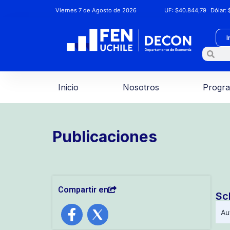
Viernes 7 de Agosto de 2026
UF:
$40.844,79
Dólar:
$
I
Inicio
Nosotros
Progr
Publicaciones
Compartir en
Sc
Au