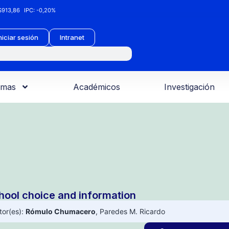
913,86
IPC:
-0,20%
niciar sesión
Intranet
amas
Académicos
Investigación
hool choice and information
tor(es):
Rómulo Chumacero
,
Paredes M. Ricardo