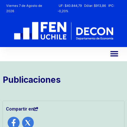
Viernes 7 de Agosto de
UF:
$40.844,79
Dólar:
$913,86
IPC:
2026
-0,20%
Publicaciones
Compartir en