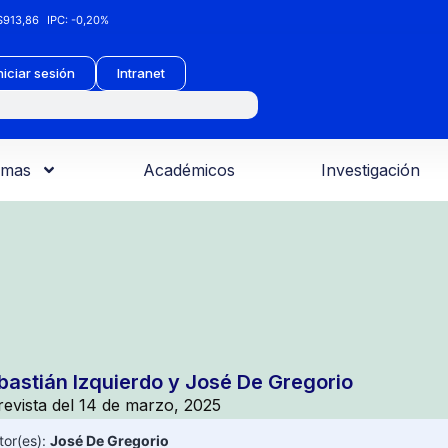
913,86
IPC:
-0,20%
niciar sesión
Intranet
amas
Académicos
Investigación
bastián Izquierdo y José De Gregorio
revista del 14 de marzo, 2025
tor(es):
José De Gregorio