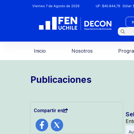
Viernes 7 de Agosto de 2026
UF:
$40.844,79
Dólar:
$
I
Inicio
Nosotros
Progr
Publicaciones
Compartir en
Se
Ent
Au