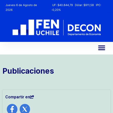
Jueves 6 de Agosto de
UF:
$40.844,79
Dólar:
$911,58
IPC:
2026
-0,20%
Publicaciones
Compartir en