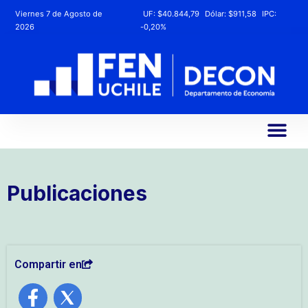
Viernes 7 de Agosto de
UF:
$40.844,79
Dólar:
$911,58
IPC:
2026
-0,20%
Publicaciones
Compartir en