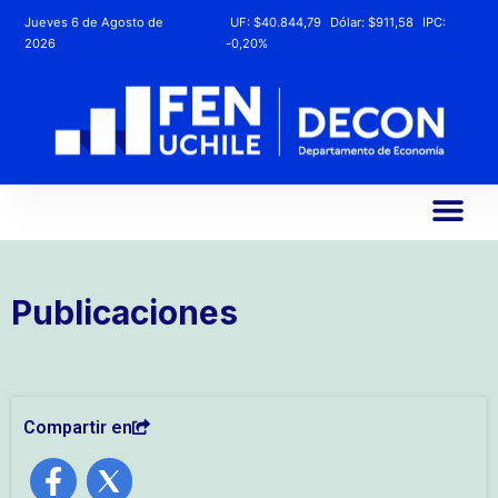
Jueves 6 de Agosto de
UF:
$40.844,79
Dólar:
$911,58
IPC:
2026
-0,20%
Publicaciones
Compartir en