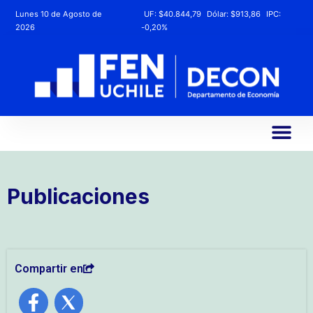
Lunes 10 de Agosto de
UF:
$40.844,79
Dólar:
$913,86
IPC:
2026
-0,20%
Publicaciones
Compartir en