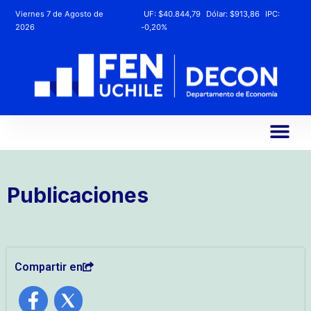
Viernes 7 de Agosto de
UF:
$40.844,79
Dólar:
$913,86
IPC:
2026
-0,20%
Publicaciones
Compartir en