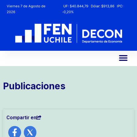
Viernes 7 de Agosto de
UF:
$40.844,79
Dólar:
$913,86
IPC:
2026
-0,20%
Publicaciones
Compartir en