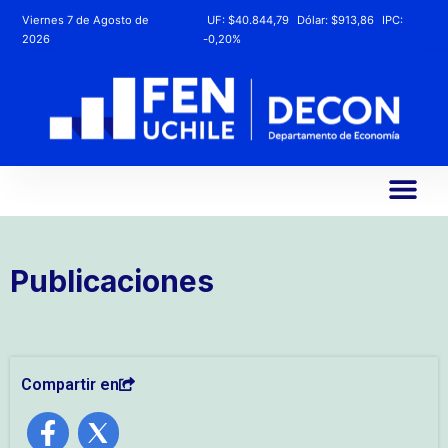
Viernes 7 de Agosto de
UF:
$40.844,79
Dólar:
$913,86
IPC:
2026
-0,20%
Publicaciones
Compartir en