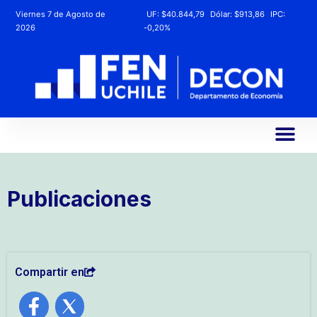
Viernes 7 de Agosto de
UF:
$40.844,79
Dólar:
$913,86
IPC:
2026
-0,20%
Publicaciones
Compartir en