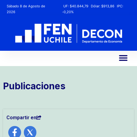
Sábado 8 de Agosto de
UF:
$40.844,79
Dólar:
$913,86
IPC:
2026
-0,20%
Publicaciones
Compartir en