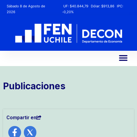
Sábado 8 de Agosto de
UF:
$40.844,79
Dólar:
$913,86
IPC:
2026
-0,20%
Publicaciones
Compartir en