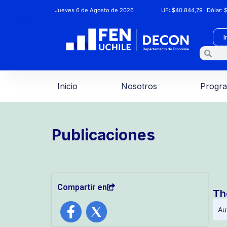
Jueves 6 de Agosto de 2026
UF:
$40.844,79
Dólar:
$
I
Inicio
Nosotros
Progr
Publicaciones
Compartir en
Th
Au