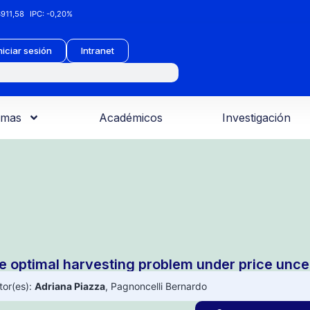
911,58
IPC:
-0,20%
niciar sesión
Intranet
amas
Académicos
Investigación
e optimal harvesting problem under price unce
tor(es):
Adriana Piazza
,
Pagnoncelli Bernardo