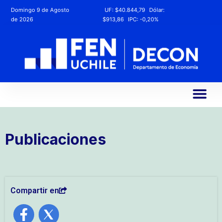
Domingo 9 de Agosto
UF:
$40.844,79
Dólar:
de 2026
$913,86
IPC:
-0,20%
Publicaciones
Compartir en