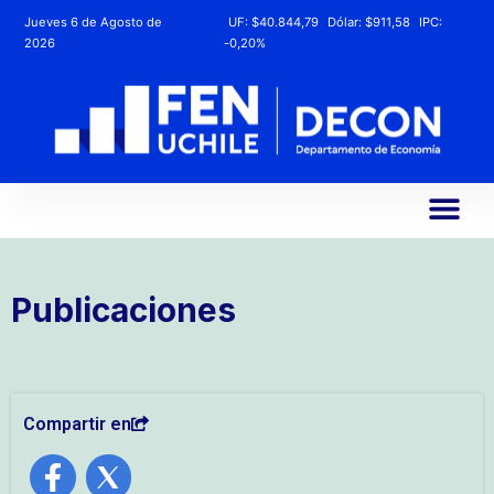
Jueves 6 de Agosto de
UF:
$40.844,79
Dólar:
$911,58
IPC:
2026
-0,20%
Publicaciones
Compartir en